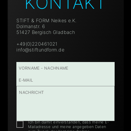
KONTAKT
STIFT & FORM Neikes e.K.
Dolmanstr. 6
51427 Bergisch Gladbach
+49(0)220461021
info@stiftundform.de
Ich bin damit einverstanden, dass meine E-
Mailadresse und meine angegeben Daten